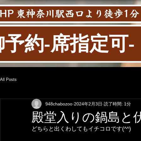
HP 東神奈川駅西口より徒歩1分
御予約-席指定可-
All Posts
948chabozoo
2024年2月3日
読了時間: 1分
殿堂入りの鍋島と
どちらと出くわしてもイチコロです(^^)