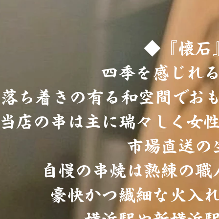
◆『懐石
四季を感じれ
落ち着きの有る和空間でお
当店の串は主に瑞々しく女
市場直送の
自慢の串焼は熟練の職
豪快かつ繊細な火入