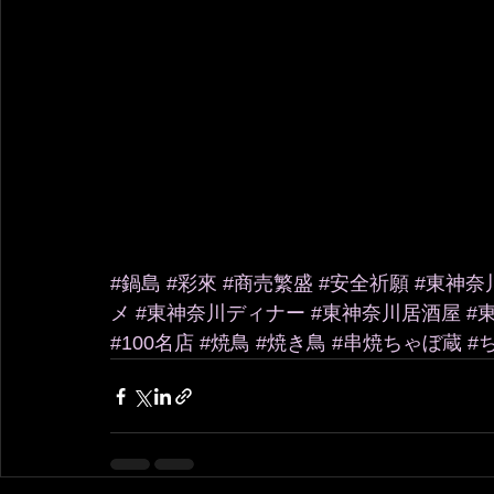
#鍋島
#彩來
#商売繁盛
#安全祈願
#東神奈
メ
#東神奈川ディナー
#東神奈川居酒屋
#
#100名店
#焼鳥
#焼き鳥
#串焼ちゃぼ蔵
#