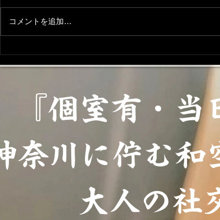
求人募集(^^)
コメントを追加…
【7/1〜7
『ちゃぼの
ゼントのお
『個室有・当
神奈川に佇む和
大人の社交