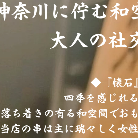
神奈川に佇む和
大人の社交
◆『懐石
四季を感じれ
落ち着きの有る和空間でお
当店の串は主に瑞々しく女