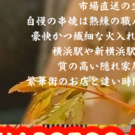
市場直送の
自慢の串焼は熟練の職
豪快かつ繊細な火入
横浜駅や新横浜
質の高い隠れ家
繁華街のお店と違い時