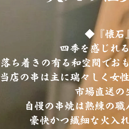
◆『懐石
四季を感じれ
落ち着きの有る和空間でお
当店の串は主に瑞々しく女
市場直送の
自慢の串焼は熟練の職
豪快かつ繊細な火入