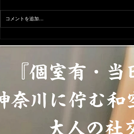
求人募集(^^)
コメントを追加…
【7/1〜7
『ちゃぼの
ゼントのお
『個室有・当
神奈川に佇む和
大人の社交