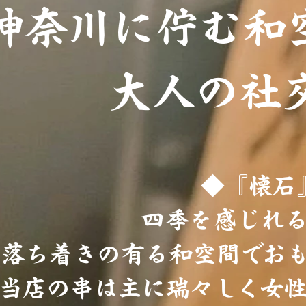
神奈川に佇む和
大人の社交
◆『懐石
四季を感じれ
落ち着きの有る和空間でお
当店の串は主に瑞々しく女