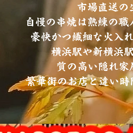
市場直送の
自慢の串焼は熟練の職
豪快かつ繊細な火入
横浜駅や新横浜
質の高い隠れ家
繁華街のお店と違い時