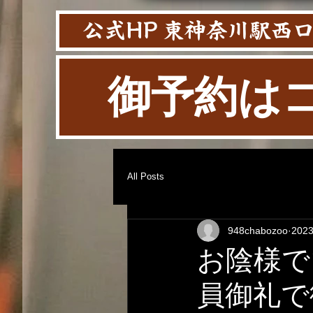
公式HP 東神奈川駅西
御予約は
All Posts
948chabozoo
202
お陰様で1
員御礼で