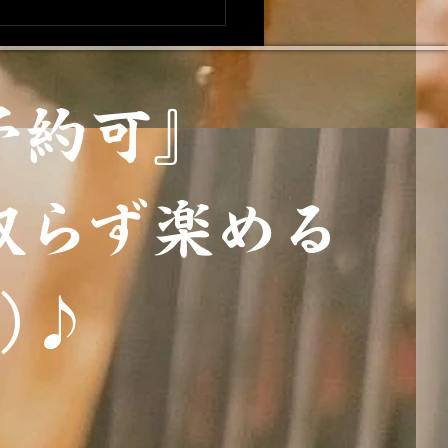
予約可』
取らず楽める
)♪