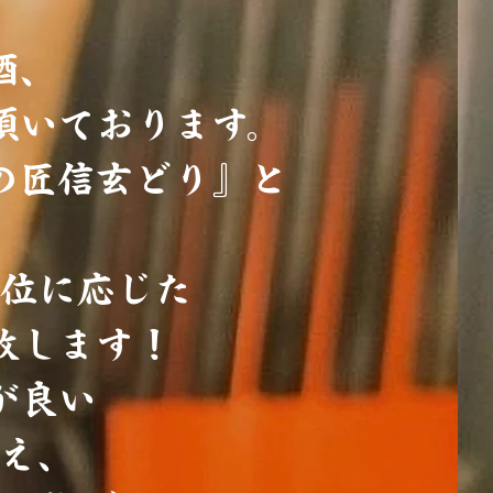
酒、
頂いております。
の匠信玄どり』と
位に応じた
致します！
が良い
え、