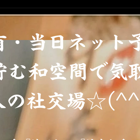
【7/1〜7/7限定】七夕企画！
『ちゃぼの宝石いなり』プレ
ゼントのお知らせ
有・当日ネット
佇む和空間で気
の社交場☆(^^