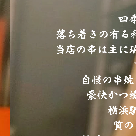
四
落ち着きの有る
当店の串は主に
自慢の串焼
豪快かつ
横浜
質の