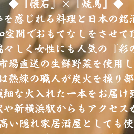
◆『懐石』×『焼鳥』◆
季を感じれる料理と日本の銘
和空間でおもてなしをさせて
瑞々しく女性にも人気の『彩
市場直送の生鮮野菜を使用し
は熟練の職人が炭火を操り部
繊細な火入れた一本をお届け
駅や新横浜駅からもアクセス
高い隠れ家居酒屋としても使