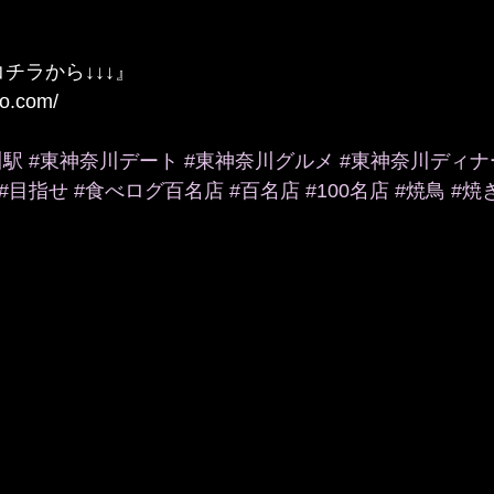
コチラから↓↓↓』
oo.com/
川駅
#東神奈川デート
#東神奈川グルメ
#東神奈川ディナ
#目指せ
#食べログ百名店
#百名店
#100名店
#焼鳥
#焼