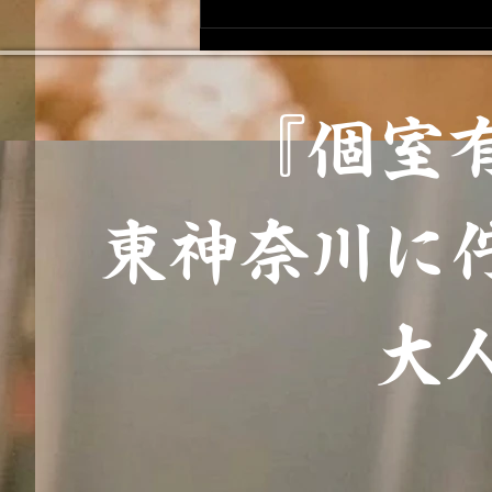
『個室
東神奈川に
大人