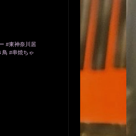
ー
#東神奈川居
き鳥
#串焼ちゃ